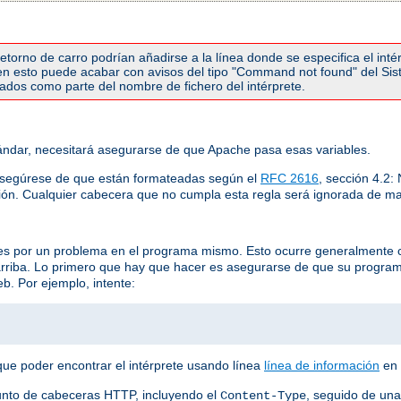
torno de carro podrían añadirse a la línea donde se especifica el inté
r en esto puede acabar con avisos del tipo "Command not found" del Si
etados como parte del nombre de fichero del intérprete.
ndar, necesitará asegurarse de que Apache pasa esas variables.
asegúrese de que están formateadas según el
RFC 2616
, sección 4.2
ión. Cualquier cabecera que no cumpla esta regla será ignorada de ma
 es por un problema en el programa mismo. Esto ocurre generalmente 
arriba. Lo primero que hay que hacer es asegurarse de que su progra
b. Por ejemplo, intente:
que poder encontrar el intérprete usando línea
línea de información
en 
unto de cabeceras HTTP, incluyendo el
, seguido de una
Content-Type