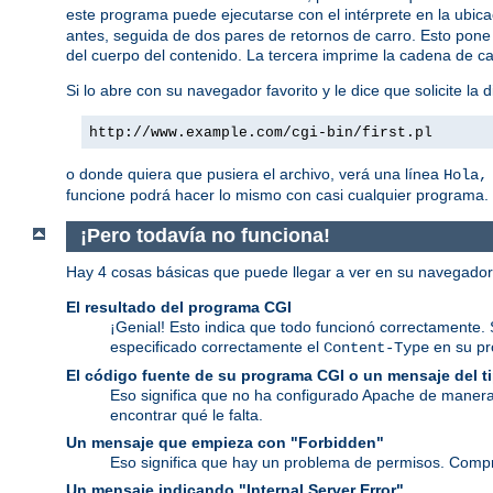
este programa puede ejecutarse con el intérprete en la ubic
antes, seguida de dos pares de retornos de carro. Esto pone 
del cuerpo del contenido. La tercera imprime la cadena de ca
Si lo abre con su navegador favorito y le dice que solicite la d
http://www.example.com/cgi-bin/first.pl
o donde quiera que pusiera el archivo, verá una línea
Hola,
funcione podrá hacer lo mismo con casi cualquier programa.
¡Pero todavía no funciona!
Hay 4 cosas básicas que puede llegar a ver en su navegado
El resultado del programa CGI
¡Genial! Esto indica que todo funcionó correctamente. 
especificado correctamente el
en su p
Content-Type
El código fuente de su programa CGI o un mensaje del 
Eso significa que no ha configurado Apache de manera
encontrar qué le falta.
Un mensaje que empieza con "Forbidden"
Eso significa que hay un problema de permisos. Comp
Un mensaje indicando "Internal Server Error"