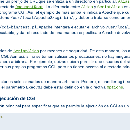
ine un prefijo de URL que se enlaza a un directorio en particular.
Alias
irectorio
. La diferencia entre
y
es 
DocumentRoot
Alias
ScriptAlias
rograma CGI. Así, el ejemplo de más arriba le indica a Apache que cua
ctorio
, y debería tratarse como un 
/usr/local/apache2/cgi-bin/
, Apache intentará ejecutar el archivo
/cgi-bin/test.pl
/usr/local
ejecutable, y dar el resultado de una manera específica o Apache devol
rios de
por razones de seguridad. De esta manera, los a
ScriptAlias
GI. Aun así, si no se toman suficientes precauciones, no hay ningun
nera arbitraria. Por ejemplo, quizás quiera permitir que usuarios del
ner sus propios programas CGI, pero no tienen acceso al directorio prin
ectorios seleccionados de manera arbitraria. Primero, el handler
cgi-s
, el parámetro
debe estar definido en la directiva
.
ExecCGI
Options
ejecución de CGI
ión principal para especificar que se permite la ejecución de CGI en un d
"
>