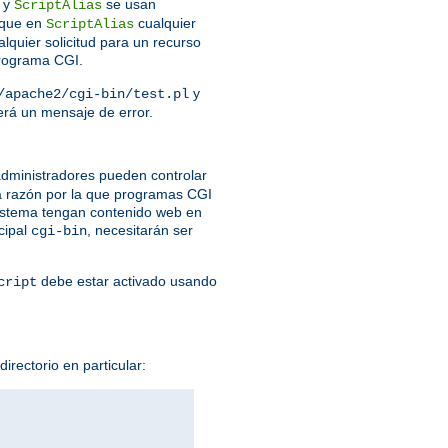
y
se usan
ScriptAlias
que en
cualquier
ScriptAlias
lquier solicitud para un recurso
programa CGI.
y
/apache2/cgi-bin/test.pl
verá un mensaje de error.
dministradores pueden controlar
a razón por la que programas CGI
 sistema tengan contenido web en
cipal
, necesitarán ser
cgi-bin
debe estar activado usando
cript
irectorio en particular: