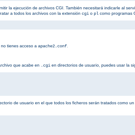
mitir la ejecución de archivos CGI. También necesitará indicarle al serv
tratar a todos los archivos con la extensión
o
como programas 
cgi
pl
 no tienes acceso a
.
apache2.conf
 archivo que acabe en
en directorios de usuario, puedes usar la si
.cgi
ectorio de usuario en el que todos los ficheros serán tratados como u