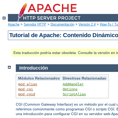
Apache
>
Servidor HTTP
>
Documentación
>
Versión 2.4
>
How-To / Tu
Tutorial de Apache: Contenido Dinámic
Esta traducción podría estar obsoleta. Consulte la versión e
Introducción
Módulos Relacionados
Directivas Relacionadas
mod_alias
AddHandler
mod_cgi
Options
mod_cgid
ScriptAlias
CGI (Common Gateway Interface) es un método por el cual un
referimos comúnmente como programas CGI o scripts CGI. Es
una introducción para configurar CGI en su servidor web Apac