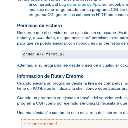
Si comprueba el
Log de errores de Apache
, probablem
mensaje de error generado por su programa CGI. En e
programa CGI genere las cabeceras HTTP adecuadas
Permisos de Fichero
Recuerde que el servidor no se ejecuta con su usuario. Es dec
, o
, así que necesitará permisos extra par
nobody
www-data
para que se pueda ejecutar con
es dar permisos de e
nobody
chmod a+x first.pl
Además, si su programa lee desde o escribe a cualquier otro/
Información de Ruta y Entorno
Cuando ejecuta un programa desde la línea de comandos, usted
tiene un
, que le indica a la shell dónde debe buscar ar
PATH
Cuando un programa se ejecuta a través del servidor web 
programa CGI (como por ejemplo
) necesitará que
sendmail
Una manifestación común de esto es la ruta del intérprete d
#!/usr/bin/perl