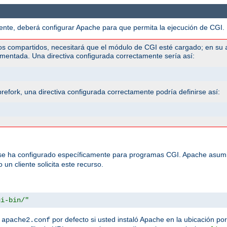
te, deberá configurar Apache para que permita la ejecución de CGI. H
os compartidos, necesitará que el módulo de CGI esté cargado; en su
mentada. Una directiva configurada correctamente sería así:
efork, una directiva configurada correctamente podría definirse así:
 se ha configurado específicamente para programas CGI. Apache asumi
un cliente solicita este recurso.
gi-bin/"
n
por defecto si usted instaló Apache en la ubicación por
apache2.conf