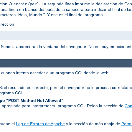
ación
. La segunda línea imprime la declaración de C
/usr/bin/perl
una línea en blanco después de la cabecera para indicar el final de l
racteres "Hola, Mundo.". Y ese es el final del programa.
irección
aparecerán la ventana del navegador. No es muy emocionant
 Mundo.
r cuando intenta acceder a un programa CGI desde la web:
Si el resultado es correcto, pero el navegador no lo procesa correcta
rograma CGI.
tipo "POST Method Not Allowed".
 apropiada para interpretar su programa CGI. Relea la sección de
Con
ruebe el
Log de Errores de Apache
y la sección de más abajo de
Permi