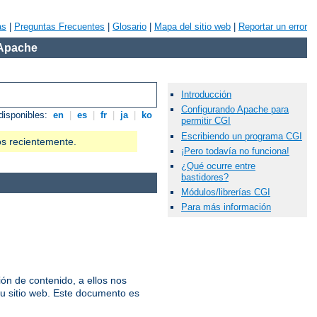
as
|
Preguntas Frecuentes
|
Glosario
|
Mapa del sitio web
|
Reportar un error
 Apache
Introducción
Configurando Apache para
disponibles:
en
|
es
|
fr
|
ja
|
ko
permitir CGI
Escribiendo un programa CGI
os recientemente.
¡Pero todavía no funciona!
¿Qué ocurre entre
bastidores?
Módulos/librerías CGI
Para más información
n de contenido, a ellos nos
u sitio web. Este documento es