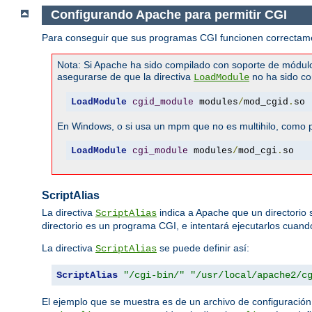
Configurando Apache para permitir CGI
Para conseguir que sus programas CGI funcionen correctamen
Nota: Si Apache ha sido compilado con soporte de módul
asegurarse de que la directiva
no ha sido co
LoadModule
LoadModule
cgid_module
 modules
/
mod_cgid
.
so
En Windows, o si usa un mpm que no es multihilo, como pr
LoadModule
cgi_module
 modules
/
mod_cgi
.
so
ScriptAlias
La directiva
indica a Apache que un directorio
ScriptAlias
directorio es un programa CGI, e intentará ejecutarlos cuando 
La directiva
se puede definir así:
ScriptAlias
ScriptAlias
"/cgi-bin/"
"/usr/local/apache2/c
El ejemplo que se muestra es de un archivo de configuració