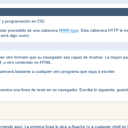
'' y programación en CGI.
estar precedido de una cabecera
MIME-type
. Esta cabecera HTTP le ind
o será algo como:
ier otro formato que su navegador sea capaz de mostrar. La mayor pa
f, u otro contenido no-HTML.
arecerá bastante a cualquier otro programa que vaya a escribir.
stra una línea de texto en su navegador. Escriba lo siguiente, guárd
ocurriendo aquí. La primera línea le dice a Apache (o a cualquier shell e