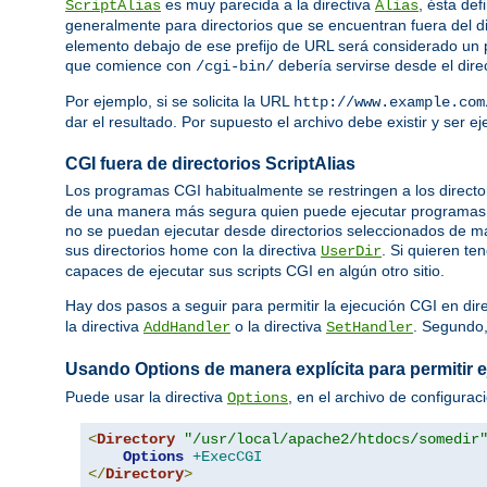
es muy parecida a la directiva
, ésta def
ScriptAlias
Alias
generalmente para directorios que se encuentran fuera del d
elemento debajo de ese prefijo de URL será considerado un p
que comience con
debería servirse desde el dire
/cgi-bin/
Por ejemplo, si se solicita la URL
http://www.example.com
dar el resultado. Por supuesto el archivo debe existir y ser 
CGI fuera de directorios ScriptAlias
Los programas CGI habitualmente se restringen a los directo
de una manera más segura quien puede ejecutar programas C
no se puedan ejecutar desde directorios seleccionados de ma
sus directorios home con la directiva
. Si quieren te
UserDir
capaces de ejecutar sus scripts CGI en algún otro sitio.
Hay dos pasos a seguir para permitir la ejecución CGI en dir
la directiva
o la directiva
. Segundo
AddHandler
SetHandler
Usando Options de manera explícita para permitir 
Puede usar la directiva
, en el archivo de configurac
Options
<
Directory
"/usr/local/apache2/htdocs/somedir
Options
+ExecCGI
</
Directory
>