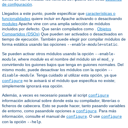
de configuración
.
Llegados a este punto, puede especificar que
características o
funcionalidades
quiere incluir en Apache activando o desactivando
modules
.Apache vine con una amplia selección de módulos
incluidos por defecto. Que serán compilados como .
Objetos
Compartidos (DSOs)
Que pueden ser activados o desactivados en
tiempo de ejecución. También puede elegir por compilar módulos de
forma estática usando las opciones
.
--enable-
module
=static
Se pueden activar otros módulos usando la opción
--enable-
, where
module
es el nombre del módulo sin el
y
module
mod_
convirtiendo los guiones bajos que tenga en guiones normales. Del
mismo modo, puede desactivar los módulos con la opción
--
. Tenga cuidado al utilizar esta opción, ya que
disable-
module
no le avisará si el módulo que especifica no existe;
configure
simplemente ignorará esa opción.
Además, a veces es necesario pasarle al script
configure
información adicional sobre donde esta su compilador, librerías o
ficheros de cabecera. Esto se puede hacer, tanto pasando variables
de entorno, como pasandole opciones a
. Para más
configure
información, consulte el manual de
. O use
configure
configure
con la opción
.
--help