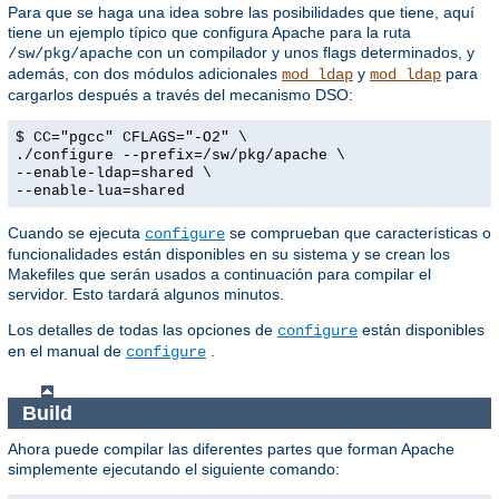
Para que se haga una idea sobre las posibilidades que tiene, aquí
tiene un ejemplo típico que configura Apache para la ruta
con un compilador y unos flags determinados, y
/sw/pkg/apache
además, con dos módulos adicionales
y
para
mod_ldap
mod_ldap
cargarlos después a través del mecanismo DSO:
$ CC="pgcc" CFLAGS="-O2" \
./configure --prefix=/sw/pkg/apache \
--enable-ldap=shared \
--enable-lua=shared
Cuando se ejecuta
se comprueban que características o
configure
funcionalidades están disponibles en su sistema y se crean los
Makefiles que serán usados a continuación para compilar el
servidor. Esto tardará algunos minutos.
Los detalles de todas las opciones de
están disponibles
configure
en el manual de
.
configure
Build
Ahora puede compilar las diferentes partes que forman Apache
simplemente ejecutando el siguiente comando: