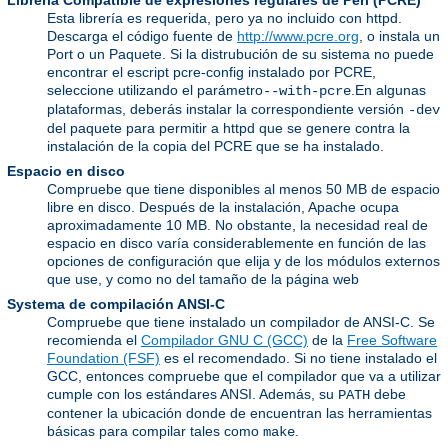
Librería Compatible de expresiones regulares de Perl (PCRE)
Esta librería es requerida, pero ya no incluido con httpd.
Descarga el código fuente de
http://www.pcre.org
, o instala un
Port o un Paquete. Si la distrubución de su sistema no puede
encontrar el escript pcre-config instalado por PCRE,
seleccione utilizando el parámetro
.En algunas
--with-pcre
plataformas, deberás instalar la correspondiente versión
-dev
del paquete para permitir a httpd que se genere contra la
instalación de la copia del PCRE que se ha instalado.
Espacio en disco
Compruebe que tiene disponibles al menos 50 MB de espacio
libre en disco. Después de la instalación, Apache ocupa
aproximadamente 10 MB. No obstante, la necesidad real de
espacio en disco varía considerablemente en función de las
opciones de configuración que elija y de los módulos externos
que use, y como no del tamaño de la página web
Systema de compilación ANSI-C
Compruebe que tiene instalado un compilador de ANSI-C. Se
recomienda el
Compilador GNU C (GCC)
de la
Free Software
Foundation (FSF)
es el recomendado. Si no tiene instalado el
GCC, entonces compruebe que el compilador que va a utilizar
cumple con los estándares ANSI. Además, su
debe
PATH
contener la ubicación donde de encuentran las herramientas
básicas para compilar tales como
.
make