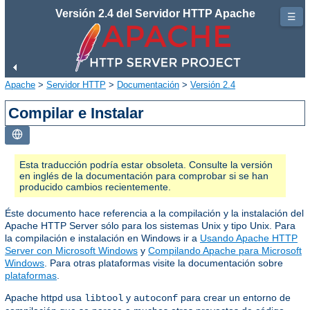
Versión 2.4 del Servidor HTTP Apache
☰
Apache
>
Servidor HTTP
>
Documentación
>
Versión 2.4
Compilar e Instalar
Esta traducción podría estar obsoleta. Consulte la versión
en inglés de la documentación para comprobar si se han
producido cambios recientemente.
Éste documento hace referencia a la compilación y la instalación del
Apache HTTP Server sólo para los sistemas Unix y tipo Unix. Para
la compilación e instalación en Windows ir a
Usando Apache HTTP
Server con Microsoft Windows
y
Compilando Apache para Microsoft
Windows
. Para otras plataformas visite la documentación sobre
plataformas
.
Apache httpd usa
y
para crear un entorno de
libtool
autoconf