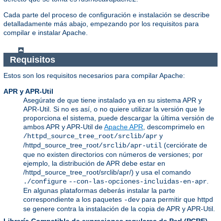
Cada parte del proceso de configuración e instalación se describe
detalladamente más abajo, empezando por los requisitos para
compilar e instalar Apache.
Requisitos
Estos son los requisitos necesarios para compilar Apache:
APR y APR-Util
Asegúrate de que tiene instalado ya en su sistema APR y
APR-Util. Si no es así, o no quiere utilizar la versión que le
proporciona el sistema, puede descargar la última versión de
ambos APR y APR-Util de
Apache APR
, descomprimelo en
y
/httpd_source_tree_root/srclib/apr
/httpd_source_tree_root
(cerciórate de
/srclib/apr-util
que no existen directorios con números de versiones; por
ejemplo, la distribución de APR debe estar en
/httpd_source_tree_root/srclib/apr/) y usa el comando
.
./configure
--con-las-opciones-incluidas-en-apr
En algunas plataformas deberás instalar la parte
correspondiente a los paquetes
para permitir que httpd
-dev
se genere contra la instalación de la copia de APR y APR-Util.