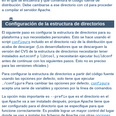
en el que se encuentra y que contendrá el código fuente de
distribución. Debe cambiarse a ese directorio con
para proceder
cd
a compilar el servidor Apache.
Configuración de la estructura de directorios
El siguiente paso es configurar la estructura de directorios para su
plataforma y sus necesidades personales. Esto se hace usando el
script
incluido en el directorio raíz de la distribución que
configure
acaba de descargar. (Los desarrolladores que se descarguen la
versión del CVS de la estructura de directorios necesitarán tener
instalados
y
, y necesitarán ejecutar
autoconf
libtool
buildconf
antes de continuar con los siguientes pasos. Esto no es preciso
para las versiones oficiales.)
Para configurar la estructura de directorios a partir del código fuente
usando las opciones por defecto, solo tiene que ejecutar
.Para cambiar las opciones por defecto,
./configure
configure
acepta una serie de variables y opciones por la línea de comandos.
La opción más importante es
que es el directorio en el
--prefix
que Apache va a ser instalado después, porque Apache tiene que
ser configurado para el directorio que se especifique para que
funcione correctamente. Es posible lograr un mayor control del lugar
donde se van a instalar los ficheros de Apache con otras
opciones