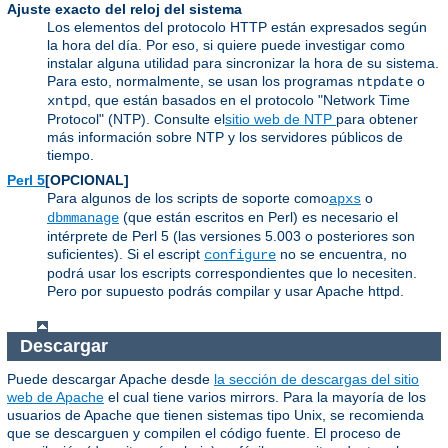
Ajuste exacto del reloj del sistema
Los elementos del protocolo HTTP están expresados según
la hora del día. Por eso, si quiere puede investigar como
instalar alguna utilidad para sincronizar la hora de su sistema.
Para esto, normalmente, se usan los programas
o
ntpdate
, que están basados en el protocolo "Network Time
xntpd
Protocol" (NTP). Consulte el
sitio web de NTP
para obtener
más información sobre NTP y los servidores públicos de
tiempo.
Perl 5
[OPCIONAL]
Para algunos de los scripts de soporte como
o
apxs
(que están escritos en Perl) es necesario el
dbmmanage
intérprete de Perl 5 (las versiones 5.003 o posteriores son
suficientes). Si el escript
no se encuentra, no
configure
podrá usar los escripts correspondientes que lo necesiten.
Pero por supuesto podrás compilar y usar Apache httpd.
Descargar
Puede descargar Apache desde
la sección de descargas del sitio
web de Apache
el cual tiene varios mirrors. Para la mayoría de los
usuarios de Apache que tienen sistemas tipo Unix, se recomienda
que se descarguen y compilen el código fuente. El proceso de