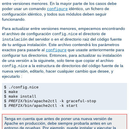
entre versiones menores. En la mayor parte de los casos debe
poder usar un comando
idéntico, un fichero de
configure
configuración idéntico, y todos sus módulos deben seguir
funcionando.
Para actualizar entre versiones menores, empecemos encontrando
el archivo de configuración
el directorio
config.nice
de
del servidor o en el directorio raiz del código fuente
instalación
de tu antigua instalación. Este archivo contendrá los parámetros
exactos para pasarle al
que usaste anteriormente para
configure
configurar tus directorios. Entonces, para actualizar su instalación
de una versión a la siguinete, solo tiene que copiar el archivo
a la estructura de directorios del código fuente de la
config.nice
nueva versión, editarlo, hacer cualquier cambio que desee, y
ejecutarlo :
$ ./config.nice
$ make
$ make install
$
PREFIX
/bin/apache2ctl -k graceful-stop
$
PREFIX
/bin/apache2ctl -k start
Tenga en cuenta que antes de poner una nueva versión de
Apache en producción, debe siempre probarla antes en un
entorno de pruebas. Por ejemplo, puede instalar y ejecutar la