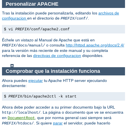
Personalizar APACHE
Tras la instalación puede personalizarla, editando los
archivos de
configuracion
en el directorio de
.
PREFIX
/conf/
$ vi
PREFIX
/conf/apache2.conf
Échele un vistazo al Manual de Apache que está en
o consulta
http://httpd.apache.org/docs/2.4/
PREFIX
/docs/manual/
para la versión más reciente de este manual y su completa
referencia de las
directivas de configuracion
disponibles.
Comprobar que la instalación funciona
Ahora puedes
ejecutar
tu Apache HTTP server ejecutando
directamente:
$
PREFIX
/bin/apache2ctl -k start
Ahora debe poder acceder a su primer documento bajo la URL
. La página o documento que ve se encuentra
http://localhost/
en
, que por norma general casi siempre será
DocumentRoot
. Si quiere
parar
el servidor, puede hacerlo
PREFIX
/htdocs/