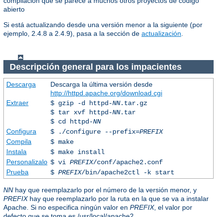
compilación que se parece a muchos otros proyectos de código
abierto
Si está actualizando desde una versión menor a la siguiente (por
ejemplo, 2.4.8 a 2.4.9), pasa a la sección de
actualización
.
Descripción general para los impacientes
Descarga
Descarga la última versión desde
http://httpd.apache.org/download.cgi
Extraer
$ gzip -d httpd-
NN
.tar.gz
$ tar xvf httpd-
NN
.tar
$ cd httpd-
NN
Configura
$ ./configure --prefix=
PREFIX
Compila
$ make
Instala
$ make install
Personalizalo
$ vi
PREFIX
/conf/apache2.conf
Prueba
$
PREFIX
/bin/apache2ctl -k start
NN
hay que reemplazarlo por el número de la versión menor, y
PREFIX
hay que reemplazarlo por la ruta en la que se va a instalar
Apache. Si no especifica ningún valor en
PREFIX
, el valor por
defecto que se toma es /usr/local/apache2.