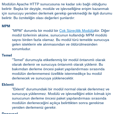
Modülün Apache HTTP sunucusuna ne kadar sıkı bağlı olduğunu
belirtir. Başka bir deyişle, modüle ve işlevselliğine erişim kazanmak
için sunucuyu yeniden derlemek gerekip gerekmediği ile ilgili durumu
belirtir. Bu özniteliğin olası değerleri şunlardır:
MPM
"MPM" durumlu bir modül bir
Çok Süreçlilik Modülü
dür. Diğer
modül türlerinin aksine, sunucunun kullandığı MPM modülü
sayısı birden fazla olamaz. Bu modül türü temelde sunucuya
gelen isteklerin ele alınmasından ve öldürülmesinden
sorumludur.
Temel
"Temel" durumuyla etiketlenmiş bir modül öntanımlı olarak
olarak derlenir ve sunucuya öntanımlı olarak yüklenir. Bu
bakımdan derleme öncesi paket yapılandırması sırasında
modülün derlenmemesi özellikle istenmedikçe bu modül
derlenecek ve sunucuya yüklenecektir.
Eklenti
"Eklenti" durumundaki bir modül normal olarak derlenmez ve
sunucuya yüklenmez. Modülü ve işlevselliğini etkin kılmak için
sunucunun derleme öncesi paket yapılandırması sırasında
modülün derleneceğini açıkça belirttikten sonra gerekirse
yeniden derlemeniz gerekir.
Deneysel