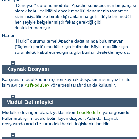
"Deneysel" durumu modülün Apache sunucusunun bir parçası
olarak kabul edildiğini ancak modülü denemenin tamamen
sizin insiyatifinize bırakıldığı anlamına gelir. Böyle bir modül
her şeyiyle belgelenmiştir fakat gerektiği gibi
desteklenmemiştir.
Harici
"Harici" durumu temel Apache dağıtımında bulunmayan
("üçüncü parti") modüller için kullanılır. Böyle modüller için
sorumluluk kabul etmediğimiz gibi bunları desteklemiyoruz.
Kaynak Dosyası
Karşısına modül kodunu içeren kaynak dosyasının ismi yazılır. Bu
isim ayrıca
yönergesi tarafından da kullanılır.
<IfModule>
Modül Betimleyici
Modüller devingen olarak yüklenirken
yönergesinde
LoadModule
kullanmak için modülü betimleyen dizgedir. Aslında, kaynak
dosyasında
türündeki harici değişkenin ismidir.
module